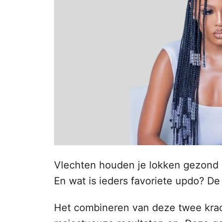
n
o
p
h
o
u
d
Vlechten houden je lokken gezond 
En wat is ieders favoriete updo? D
Het combineren van deze twee krach