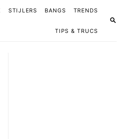
E
STIJLERS
BANGS
TRENDS
Z
O
TIPS & TRUCS
E
K
O
P