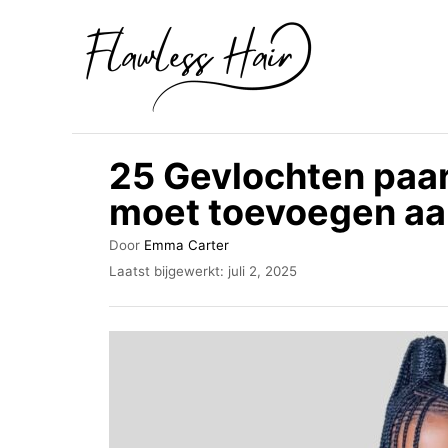
O
v
e
r
s
25 Gevlochten paar
l
moet toevoegen aan
a
a
A
Door
Emma Carter
u
n
G
Laatst bijgewerkt:
juli 2, 2025
t
e
n
e
p
u
a
l
r
a
a
a
r
t
s
i
t