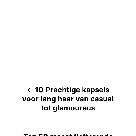
B
10 Prachtige kapsels
voor lang haar van casual
e
tot glamoureus
r
i