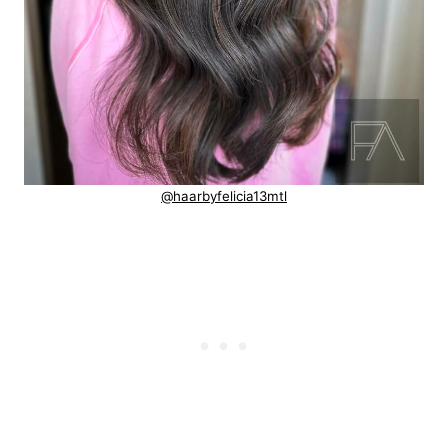
@haarbyfelicia13mtl