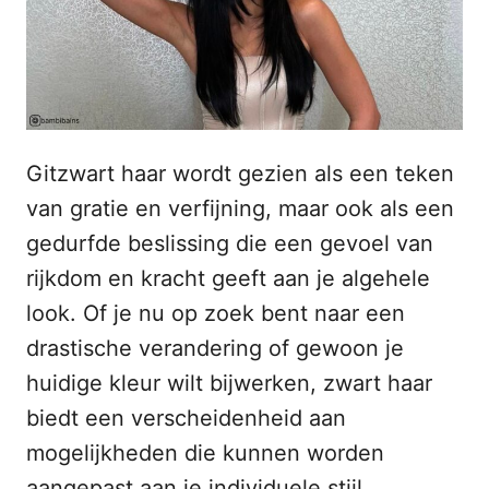
s
n
t
h
o
p
o
u
d
Gitzwart haar wordt gezien als een teken
van gratie en verfijning, maar ook als een
gedurfde beslissing die een gevoel van
rijkdom en kracht geeft aan je algehele
look. Of je nu op zoek bent naar een
drastische verandering of gewoon je
huidige kleur wilt bijwerken, zwart haar
biedt een verscheidenheid aan
mogelijkheden die kunnen worden
aangepast aan je individuele stijl.