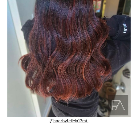
@haarbyfelicia13mtl