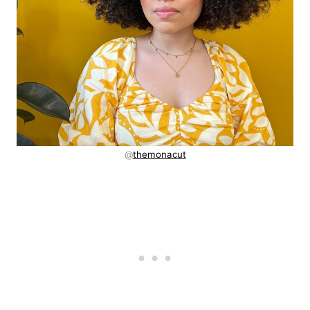
@
themonacut