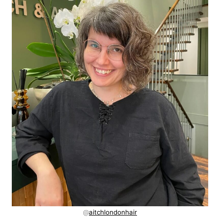
@
aitchlondonhair