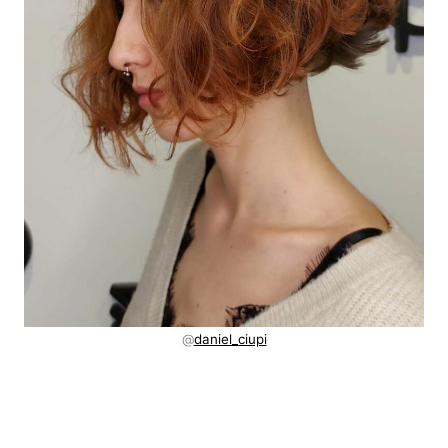
@
daniel_ciupi