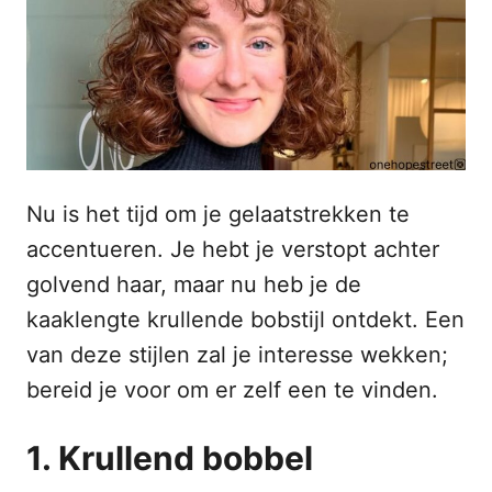
n
t
s
h
t
o
o
p
u
d
Nu is het tijd om je gelaatstrekken te
accentueren. Je hebt je verstopt achter
golvend haar, maar nu heb je de
kaaklengte krullende bobstijl ontdekt. Een
van deze stijlen zal je interesse wekken;
bereid je voor om er zelf een te vinden.
1. Krullend bobbel