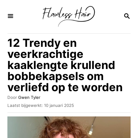
O
v
Z
O
e
E
K
r
12 Trendy en
O
s
P
veerkrachtige
l
kaaklengte krullend
a
bobbekapsels om
a
n
verliefd op te worden
n
A
Door
Gwen Tyler
a
u
G
Laatst bijgewerkt:
10 januari 2025
t
e
a
e
p
r
u
l
r
a
i
a