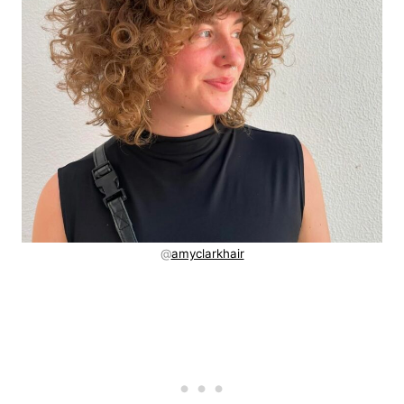
@
amyclarkhair