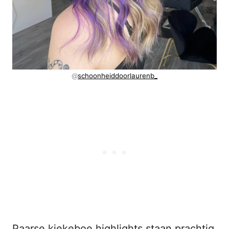
@
schoonheiddoorlaurenb_
Paarse kiekeboe highlights staan prachtig