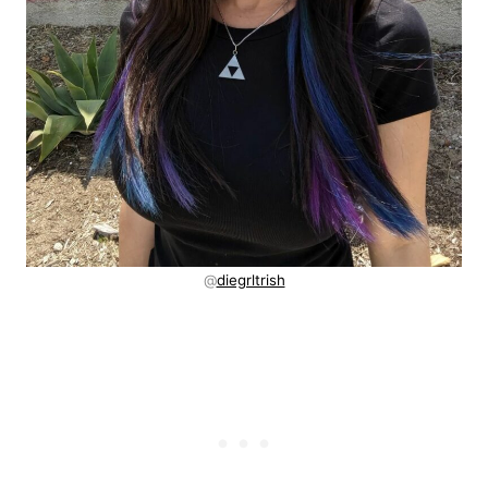
@
diegrltrish