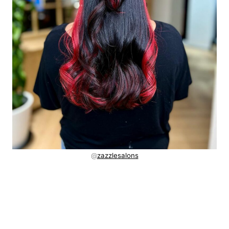
@
zazzlesalons