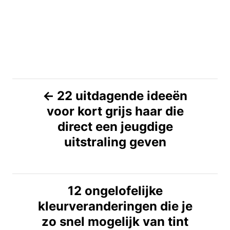
B
22 uitdagende ideeën
voor kort grijs haar die
e
direct een jeugdige
r
uitstraling geven
i
c
12 ongelofelijke
kleurveranderingen die je
h
zo snel mogelijk van tint