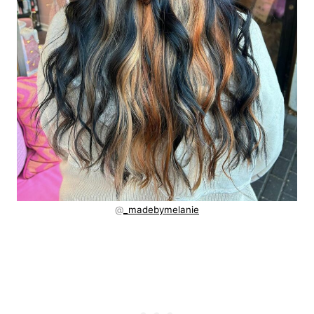
@
_madebymelanie