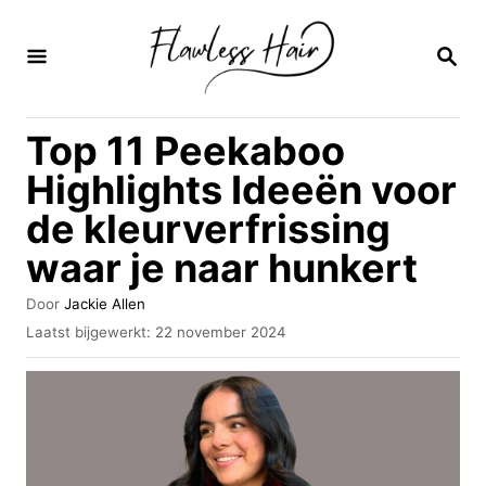
O
v
Z
O
e
E
K
r
Top 11 Peekaboo
O
s
P
Highlights Ideeën voor
l
de kleurverfrissing
a
waar je naar hunkert
a
n
A
Door
Jackie Allen
n
u
G
Laatst bijgewerkt:
22 november 2024
t
e
a
e
p
u
a
l
r
a
r
a
i
t