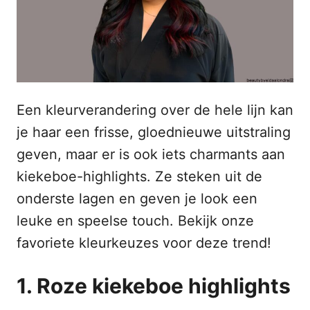
s
n
t
h
o
p
o
u
d
Een kleurverandering over de hele lijn kan
je haar een frisse, gloednieuwe uitstraling
geven, maar er is ook iets charmants aan
kiekeboe-highlights. Ze steken uit de
onderste lagen en geven je look een
leuke en speelse touch. Bekijk onze
favoriete kleurkeuzes voor deze trend!
1. Roze kiekeboe highlights