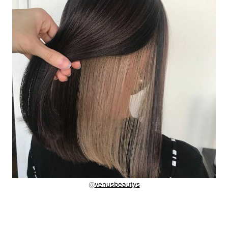
@
venusbeautys