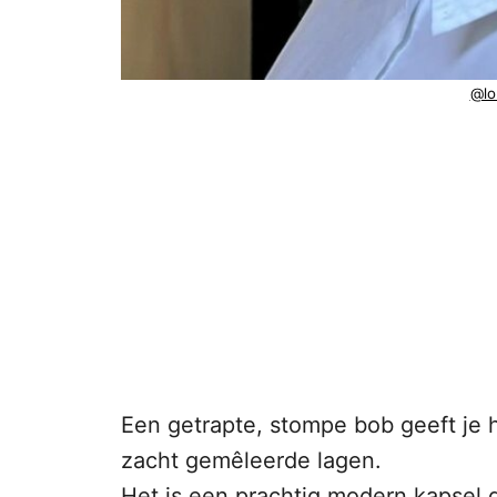
@lo
Een getrapte, stompe bob geeft je 
zacht gemêleerde lagen.
Het is een prachtig modern kapsel