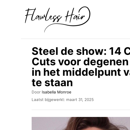
O
v
e
r
s
Steel de show: 14 
l
Cuts voor degenen 
a
in het middelpunt v
a
n
te staan
n
A
Door
Isabella Monroe
a
u
G
Laatst bijgewerkt:
maart 31, 2025
t
a
e
e
p
r
u
l
r
a
i
a