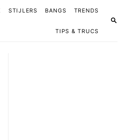
E
STIJLERS
BANGS
TRENDS
Z
O
TIPS & TRUCS
E
K
O
P