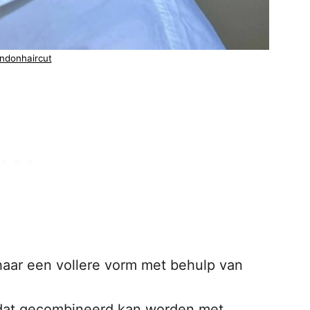
ndonhaircut
haar een vollere vorm met behulp van
 dat gecombineerd kan worden met