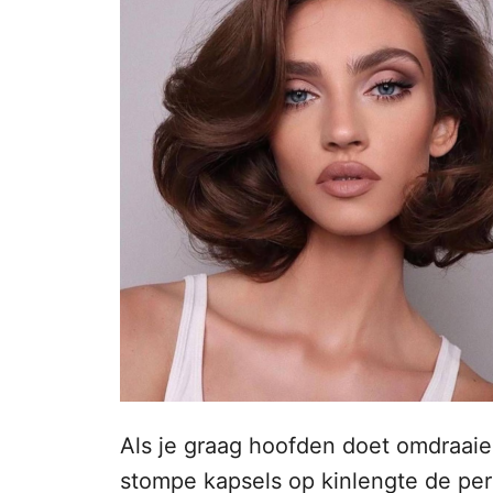
n
t
s
h
t
o
o
p
u
d
Als je graag hoofden doet omdraaie
stompe kapsels op kinlengte de per