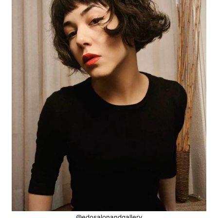
@edosalonandgallery