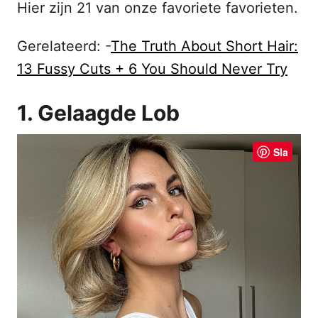
Hier zijn 21 van onze favoriete favorieten.
Gerelateerd: -
The Truth About Short Hair:
13 Fussy Cuts + 6 You Should Never Try
1. Gelaagde Lob
Sla