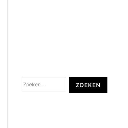
Z
ZOEKEN
o
e
k
e
n