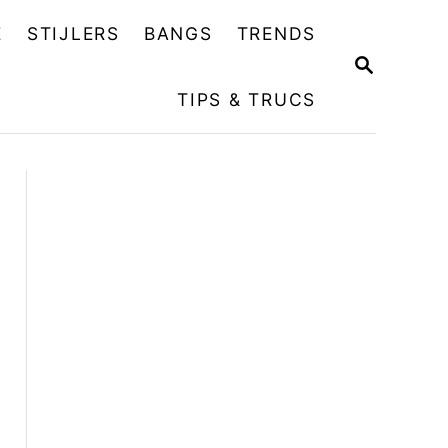
E
STIJLERS
BANGS
TRENDS
Z
O
TIPS & TRUCS
E
K
O
P