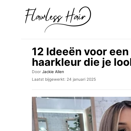
O
v
e
r
s
12 Ideeën voor een
l
haarkleur die je lo
a
a
A
Door
Jackie Allen
u
n
G
Laatst bijgewerkt:
24 januari 2025
t
e
n
e
p
u
a
l
r
a
a
a
r
t
s
i
t