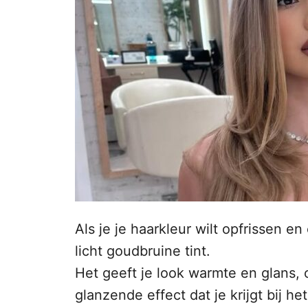
n
o
p
h
o
u
d
Als je je haarkleur wilt opfrissen en
licht goudbruine tint.
Het geeft je look warmte en glans,
glanzende effect dat je krijgt bij het