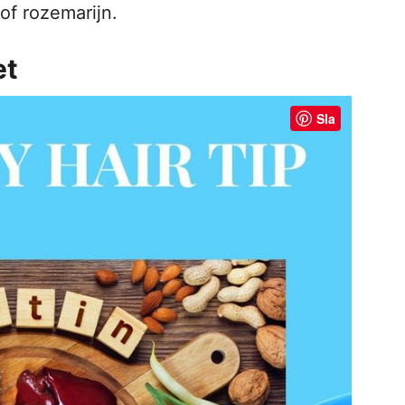
 of rozemarijn.
et
Sla