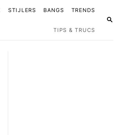
E
STIJLERS
BANGS
TRENDS
Z
O
TIPS & TRUCS
E
K
O
P