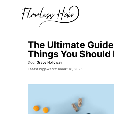
O
v
e
r
s
The Ultimate Guide 
l
Things You Should
a
a
A
Door
Grace Holloway
u
n
G
Laatst bijgewerkt:
maart 18, 2025
t
e
n
e
p
u
a
l
r
a
a
a
r
t
s
i
t