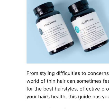
n
o
p
h
o
u
d
From styling difficulties to concer
world of thin hair can sometimes f
for the best hairstyles, effective p
your hair’s health, this guide has y