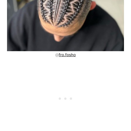
@
fro.fosho