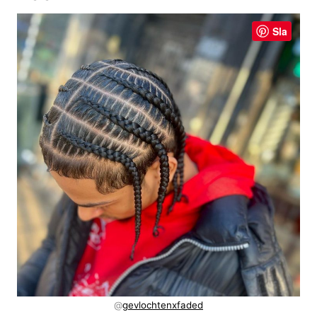
Sla
@
gevlochtenxfaded