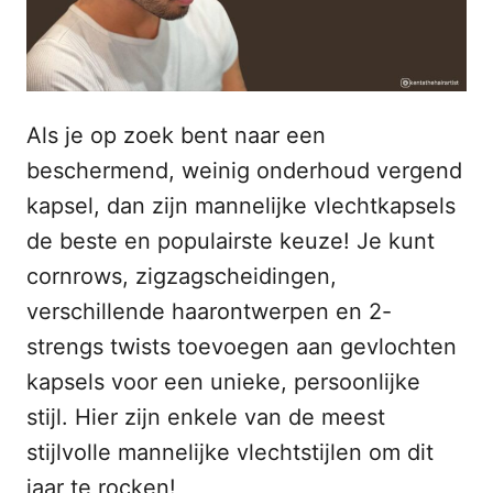
o
n
p
h
o
u
Als je op zoek bent naar een
d
beschermend, weinig onderhoud vergend
kapsel, dan zijn mannelijke vlechtkapsels
de beste en populairste keuze! Je kunt
cornrows, zigzagscheidingen,
verschillende haarontwerpen en 2-
strengs twists toevoegen aan gevlochten
kapsels voor een unieke, persoonlijke
stijl. Hier zijn enkele van de meest
stijlvolle mannelijke vlechtstijlen om dit
jaar te rocken!