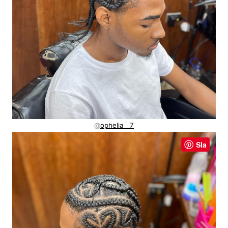
@
ophelia__7
Sla