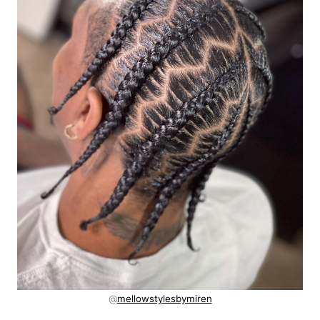
@
mellowstylesbymiren