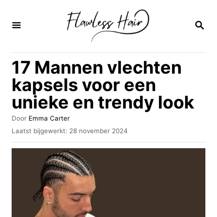
O
v
Z
O
e
E
K
r
17 Mannen vlechten
O
s
P
kapsels voor een
l
unieke en trendy look
a
a
A
Door
Emma Carter
u
n
G
Laatst bijgewerkt:
28 november 2024
t
e
n
e
p
u
a
l
r
a
a
a
t
r
s
i
t