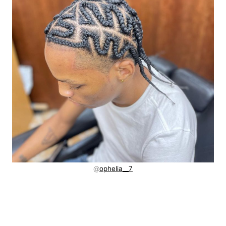
@
ophelia__7