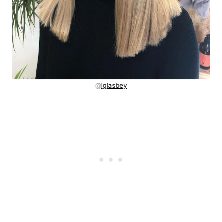
@
lglasbey