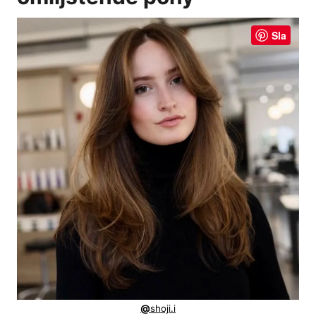
Sla
@
shoji.i