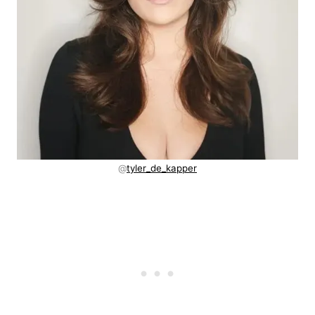
@
tyler_de_kapper