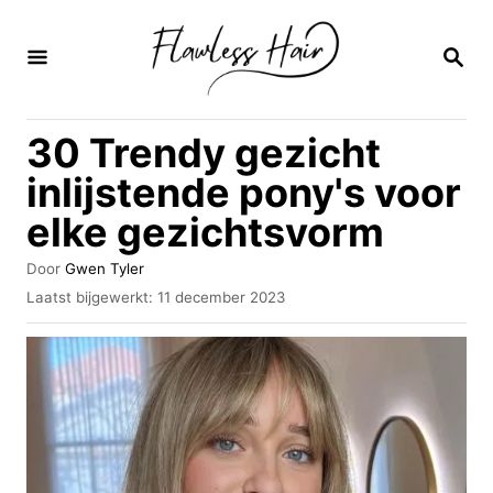
O
v
Z
O
e
E
K
r
30 Trendy gezicht
O
s
P
inlijstende pony's voor
l
elke gezichtsvorm
a
a
A
Door
Gwen Tyler
u
n
G
Laatst bijgewerkt:
11 december 2023
t
e
n
e
p
u
a
l
r
a
a
a
t
r
s
i
t