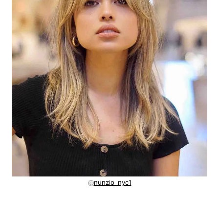
@
nunzio_nyc1