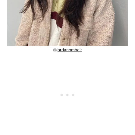
@
jordannmhair