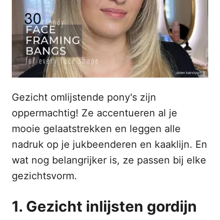
o
n
p
h
o
u
d
Gezicht omlijstende pony's zijn
oppermachtig! Ze accentueren al je
mooie gelaatstrekken en leggen alle
nadruk op je jukbeenderen en kaaklijn. En
wat nog belangrijker is, ze passen bij elke
gezichtsvorm.
1. Gezicht inlijsten gordijn