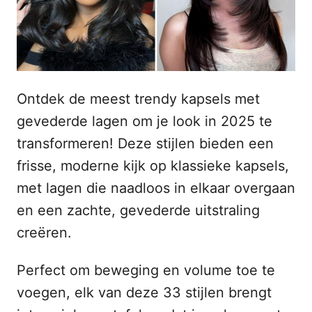
s
n
t
h
o
p
o
u
Ontdek de meest trendy kapsels met
d
gevederde lagen om je look in 2025 te
transformeren! Deze stijlen bieden een
frisse, moderne kijk op klassieke kapsels,
met lagen die naadloos in elkaar overgaan
en een zachte, gevederde uitstraling
creëren.
Perfect om beweging en volume toe te
voegen, elk van deze 33 stijlen brengt