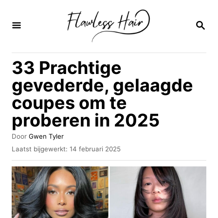
O
v
Z
O
e
E
K
r
33 Prachtige
O
s
P
gevederde, gelaagde
l
coupes om te
a
proberen in 2025
a
n
A
Door
Gwen Tyler
n
u
G
Laatst bijgewerkt:
14 februari 2025
t
e
a
e
p
u
a
l
r
a
r
a
i
t