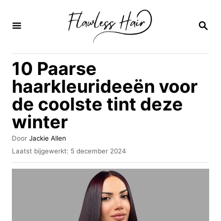
O
v
Z
O
e
E
K
r
10 Paarse
O
s
P
haarkleurideeën voor
l
de coolste tint deze
a
winter
a
n
A
Door
Jackie Allen
n
u
G
Laatst bijgewerkt:
5 december 2024
t
e
a
e
p
u
a
l
r
a
r
a
i
t