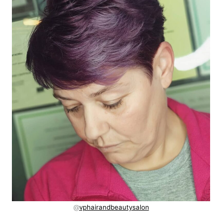
@
vphairandbeautysalon