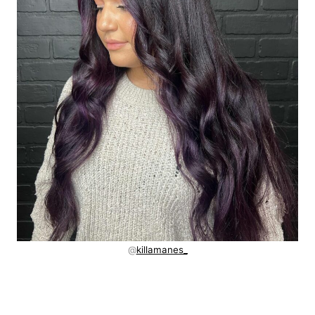
@
killamanes_