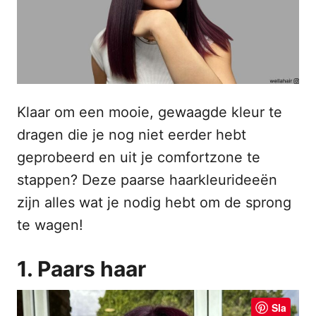
s
n
t
h
o
p
o
u
d
Klaar om een mooie, gewaagde kleur te
dragen die je nog niet eerder hebt
geprobeerd en uit je comfortzone te
stappen? Deze paarse haarkleurideeën
zijn alles wat je nodig hebt om de sprong
te wagen!
1. Paars haar
Sla