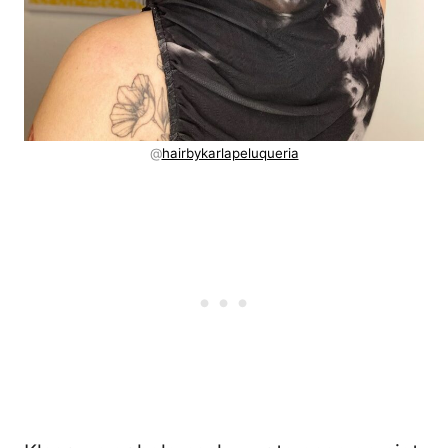
@
hairbykarlapeluqueria