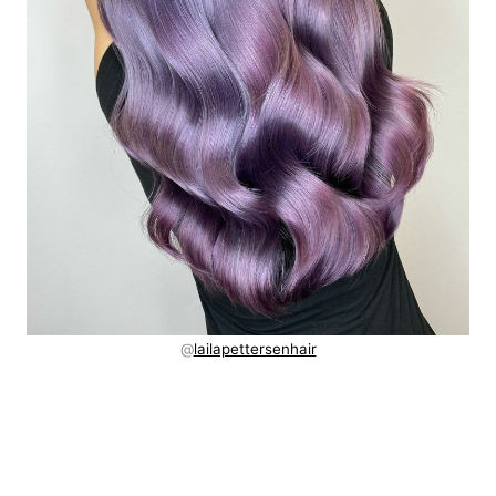
@
lailapettersenhair