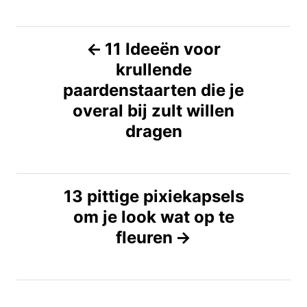
B
11 Ideeën voor
krullende
e
paardenstaarten die je
r
overal bij zult willen
dragen
i
c
13 pittige pixiekapsels
h
om je look wat op te
t
fleuren
n
a