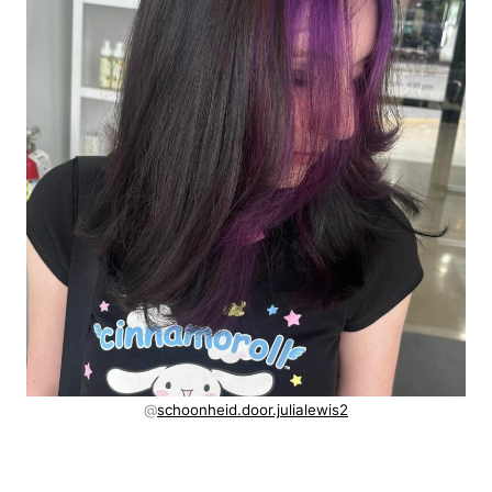
@
schoonheid.door.julialewis2