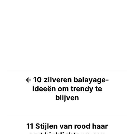
B
10 zilveren balayage-
ideeën om trendy te
e
blijven
r
i
11 Stijlen van rood haar