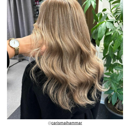
@
carismaihammar