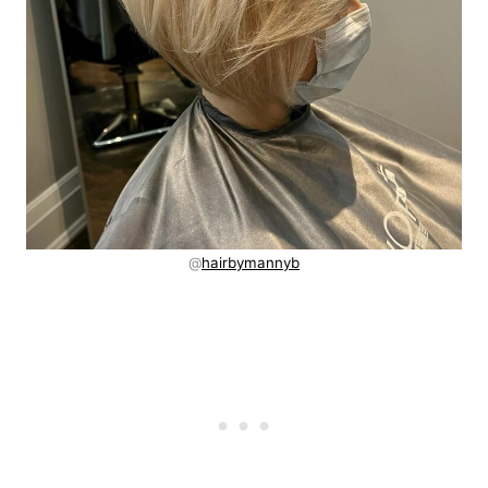
@
hairbymannyb