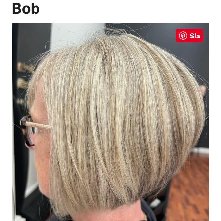
Bob
Sla