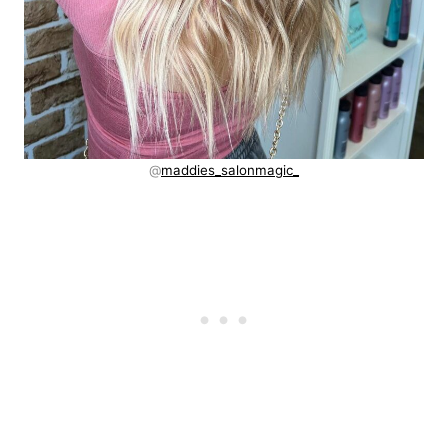
@
maddies_salonmagic_