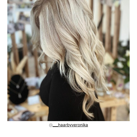
@
___haarbyveronika