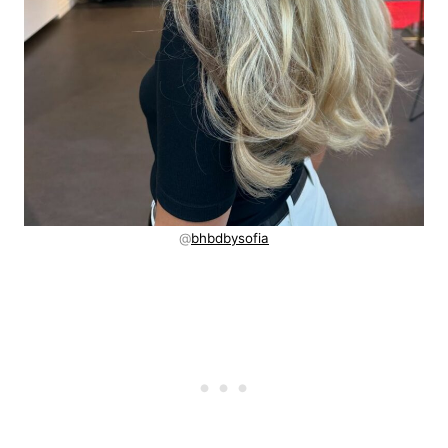
@
bhbdbysofia