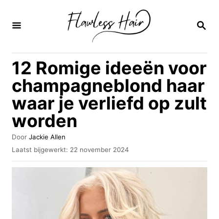
O
v
Z
O
e
E
K
r
12 Romige ideeën voor
O
s
P
champagneblond haar
l
waar je verliefd op zult
a
worden
a
n
A
Door
Jackie Allen
n
u
G
Laatst bijgewerkt:
22 november 2024
t
e
a
e
p
u
a
l
r
a
r
a
i
t