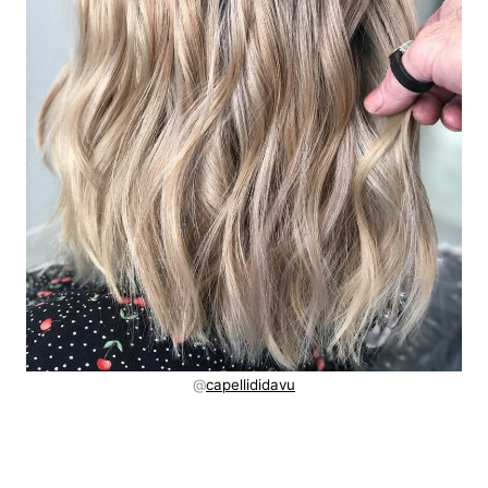
@
capellididavu