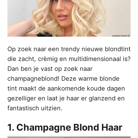
s
n
t
h
o
p
o
u
d
Op zoek naar een trendy nieuwe blondtint
die zacht, crèmig en multidimensionaal is?
Dan ben je vast op zoek naar
champagneblond! Deze warme blonde
tint maakt de aankomende koude dagen
gezelliger en laat je haar er glanzend en
fantastisch uitzien.
1. Champagne Blond Haar