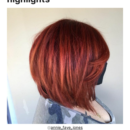
@
annie_faye_jones