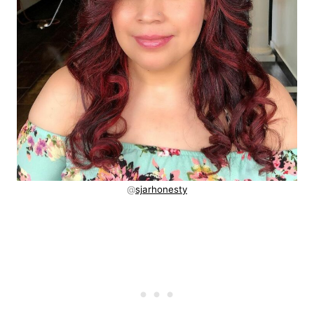
@
sjarhonesty