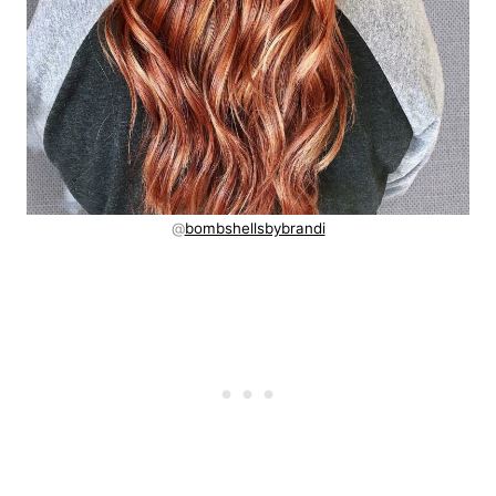
@
bombshellsbybrandi