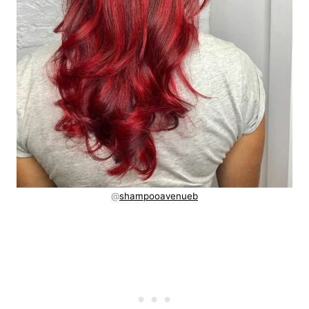
@
shampooavenueb