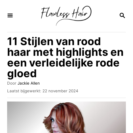
O
v
Z
O
e
E
K
r
11 Stijlen van rood
O
s
P
haar met highlights en
l
een verleidelijke rode
a
gloed
a
n
A
Door
Jackie Allen
n
u
G
Laatst bijgewerkt:
22 november 2024
t
e
a
e
p
u
a
l
r
a
r
a
i
t