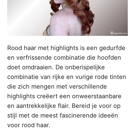
s
n
t
h
o
p
o
u
d
Rood haar met highlights is een gedurfde
en verfrissende combinatie die hoofden
doet omdraaien. De onberispelijke
combinatie van rijke en vurige rode tinten
die zich mengen met verschillende
highlights creëert een onweerstaanbare
en aantrekkelijke flair. Bereid je voor op
stijl met de meest fascinerende ideeën
voor rood haar.