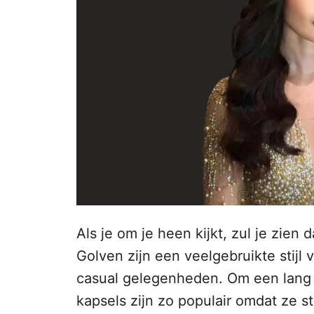
n
o
p
h
o
u
d
Als je om je heen kijkt, zul je zien 
Golven zijn een veelgebruikte stijl 
casual gelegenheden. Om een lang 
kapsels zijn zo populair omdat ze sti