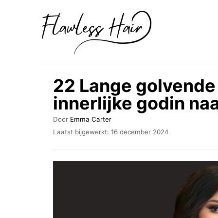
O
v
e
r
s
22 Lange golvende 
l
innerlijke godin na
a
a
A
Door
Emma Carter
u
n
G
Laatst bijgewerkt:
16 december 2024
t
e
n
e
p
u
a
l
r
a
a
a
r
t
s
i
t