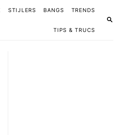
E
STIJLERS
BANGS
TRENDS
Z
O
TIPS & TRUCS
E
K
O
P